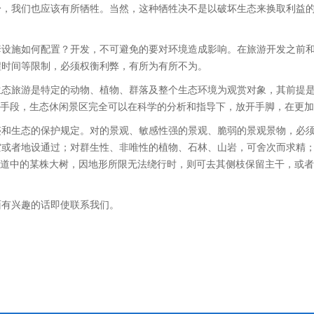
，我们也应该有所牺牲。当然，这种牺牲决不是以破坏生态来换取利益的
套设施如何配置？开发，不可避免的要对环境造成影响。在旅游开发之前
程时间等限制，必须权衡利弊，有所为有所不为。
生态旅游是特定的动物、植物、群落及整个生态环境为观赏对象，其前提
种手段，生态休闲景区完全可以在科学的分析和指导下，放开手脚，在更
迹和生态的保护规定。对的景观、敏感性强的景观、脆弱的景观景物，必
空或者地设通过；对群生性、非唯性的植物、石林、山岩，可舍次而求精
游道中的某株大树，因地形所限无法绕行时，则可去其侧枝保留主干，或
面有兴趣的话即使联系我们。