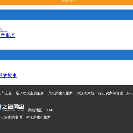
查看更多
去！
注意事项
后的故事
细节上都下足了功夫主要服务：
丹东原生态旅游
,
绿江农家院
,
绿江农家院食宿
,
绿
网站地图
XML
绿江农家院电话
绿江原生态旅游