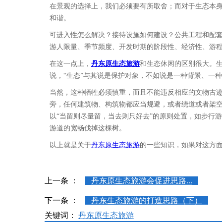
在景观的选择上，我们必须要有所取舍；而对于生态本身
和谐。
可进入性怎么解决？接待设施如何建设？公共工程和配
游人限量、季节频度、开发时期的阶段性、经济性、游
在这一点上，
丹东原生态旅游
和生态休闲的区别很大。
说，“生态”与其说是保护对象，不如说是一种背景、一
当然，这种牺牲必须慎重，而且不能违反相应的文物古
旁，任何建筑物、构筑物都应当规避，或者绕道或者架
以“当留则尽量留，当去则只好去”的原则处置，如步行
游道的宽畅伐掉这棵树。
以上就是关于
丹东原生态旅游
的一些知识，如果对这方
上一条 ：
丹东原生态旅游会促进思路...
下一条 ：
丹东生态旅游的打造思路（下）
关键词：
丹东原生态旅游