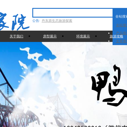
全站搜
公告:
丹东原生态旅游探索
全站搜
绿江原生态旅游：探索中朝边境的自然秘境
产品搜
关于我们
房型展示
环境展示
旅游攻略
探寻田园诗画中的温馨联系：绿江农家院电话
文章搜
背后的故事
绿江农家院食宿：回归自然的温馨港湾
绿江农家院：田园生活的诗意画卷
绿江原生态旅游区环境保护
绿江原生态旅游区简介
绿江农家院食宿
绿江农家院告诉您东北特色年菜杀猪菜的作法
你知道吗？
绿江原生态旅游告诉您冬季旅游注意事项