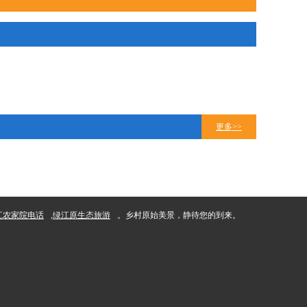
更多>>
江农家院电话
,
绿江原生态旅游
。乡村原始美景，静待您的到来。