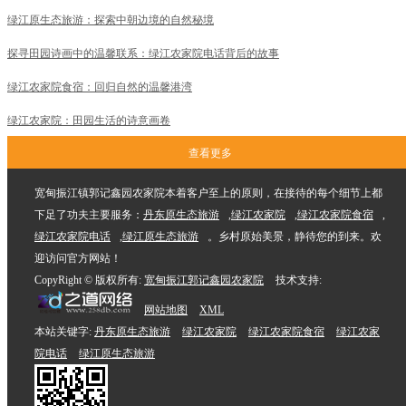
绿江原生态旅游：探索中朝边境的自然秘境
探寻田园诗画中的温馨联系：绿江农家院电话背后的故事
绿江农家院食宿：回归自然的温馨港湾
绿江农家院：田园生活的诗意画卷
查看更多
宽甸振江镇郭记鑫园农家院本着客户至上的原则，在接待的每个细节上都
下足了功夫主要服务：
丹东原生态旅游
,
绿江农家院
,
绿江农家院食宿
,
绿江农家院电话
,
绿江原生态旅游
。乡村原始美景，静待您的到来。欢
迎访问官方网站！
CopyRight © 版权所有:
宽甸振江郭记鑫园农家院
技术支持:
网站地图
XML
本站关键字:
丹东原生态旅游
绿江农家院
绿江农家院食宿
绿江农家
院电话
绿江原生态旅游