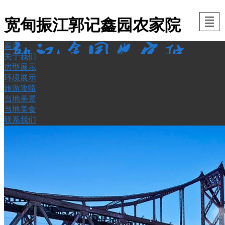
宽甸振江郭记鑫园农家院
首页
首页
关于我
房型展
环境展
旅游攻
当地美
当地美
联系我
关于我们
房型展示
们
示
示
略
景
食
们
环境展示
旅游攻略
当地美景
当地美食
联系我们