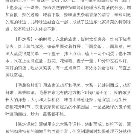
椒选用本地产的“辣妹子”尖椒，吃一口，辣的嘴里嘶嘶哈哈的，脑门
上也会流下汗珠来。辣椒强烈的香辣味能刺激唾液和胃液的分泌，增
加食欲，辣的过瘾，吃着下饭，辣味里夹杂着香菜的清香，辛辣刺激
的葱的味道，几种味道融合在一起，成就了这道东北家常菜的特别味
道，没有吃过的人体会不到。
【卧鸡蛋】小的时候，东北的农家，饭时炊烟袅袅，灶台下烧着
柴火，灶上蒸气弥漫。铁锅里面架着竹屉，下面烧饭，上面蒸菜。村
里人蒸蛋很是简单，一个盘子，抹上点油，磕上三两个鸡蛋，也不加
水，只在上面撒点盐，葱花、花椒粉。盖子一盖，10分钟左右即好。
蒸好的鸡蛋，吃起来紧实，有一点点麻口，有浓浓的蛋香味，简直是
美味至极。
【毛葱酱炒蛋】用农家笨鸡蛋和毛葱，大酱一起炒制而成，鸡蛋
鲜嫩，酱香味浓。毛葱在东北有的地方把它叫做"鬼子葱"。长的像没
长大的洋葱，大小和大蒜相仿，味道比洋葱还辣，适宜黑土地生长，
春暖花开时节，东北农家房前屋后的小菜园里，一丛丛嫩绿的鬼子葱
叶蓬勃而出。炒肉，蘸酱都不错。
【酱焖泥鳅】泥鳅用东北大酱作调料，烧制而成，好吃下饭。泥
鳅的肉质特别的细嫩且营养很丰富，但烹制泥鳅时如果处理不好就很