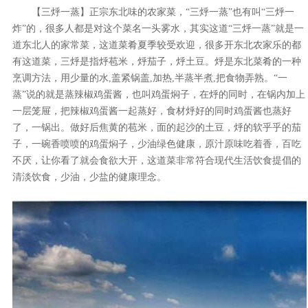
【三烀一蒸】正宗东北味的农家菜，“三烀一蒸”也有叫“三烀一
炸”的，很多人都是对这个菜名一头雾水，其实这道“三烀一蒸”就是一
道东北人的家常菜，这道菜肴夏季较受欢迎，很多开东北农家乐的都
有这道菜，三烀是指烀苞米，烀茄子，烀土豆。烀是东北菜肴的一种
烹调方法，用少量的水,盖紧锅盖,加热,半蒸半煮,把食物弄熟。“一
蒸”说的就是蒸辣椒鸡蛋酱，也叫鸡蛋焖子，在烀的同时，在锅内加上
一层笼屉，把辣椒鸡蛋酱一起蒸好，食材烀好的同时鸡蛋酱也蒸好
了，一锅出。做好后焦黄的苞米，面的起沙的土豆，烀的软乎乎的茄
子，一碗香喷喷的鸡蛋焖子，少油绿色健康，原汁原味吃着香，百吃
不厌，让你看了就会食欲大开，这道菜非常符合现代生活饮食提倡的
清淡饮食，少油，少盐的健康理念。