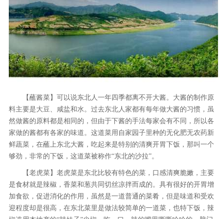
【蘸酱菜】可以说东北人一年四季都离不开大酱。大酱的制作原
料主要是大豆、咸盐和水。过去东北人家都有每年做大酱的习惯，虽
然做酱的原料都是相同的，但由于下酱的手法每家会有不同，所以各
家做的酱都有各家的味道。这道菜用自家园子里种的无化肥无农药新
鲜蔬菜，在蘸上东北大酱，吃起来是特别的清爽开胃下饭，那叫一个
够劲，非常的下饭，这道菜被称作“东北的沙拉”。
【老虎菜】老虎菜是东北比较有特色的菜，口感清爽脆嫩，主要
是食材就是辣椒，香菜和葱共同切丝凉拌而成的。具有很好的开胃增
加食欲，促进消化的作用，虽然是一道普通的菜肴，但是味道和受欢
迎程度却是很高，在东北菜里是做法较简单的一道菜，也特下饭，辣