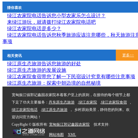
猜你喜欢
绿江农家院电话告诉您小型农家乐怎么设计？
来绿江游玩，就请拨打绿江农家院电话吧
绿江农家院电话是多少？
绿江农家院电话告诉您秋季旅游应该注意哪些，秋天旅游注
事项
更多>>
相关资讯
绿江原生态旅游​告诉您旅游的好处
绿江原生态旅游的发展设施
绿江农家院食宿带您了解一下民宿设计究竟有哪些注意事项
绿江原生态旅游：探索中朝边境的自然秘境
宽甸振江镇郭记鑫园农家院本着客户至上的原则，在接待的每个细节上都
下足了功夫主要服务：
丹东原生态旅游
,
绿江农家院
,
绿江农家院食宿
,
绿江农家院电话
,
绿江原生态旅游
。乡村原始美景，静待您的到来。欢
迎访问官方网站！
CopyRight © 版权所有:
宽甸振江郭记鑫园农家院
技术支持:
网站地图
XML