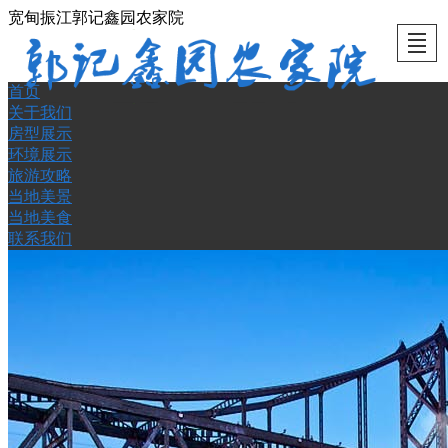
宽甸振江郭记鑫园农家院
首页
首页
关于我
房型展
环境展
旅游攻
当地美
当地美
联系我
关于我们
房型展示
们
示
示
略
景
食
们
环境展示
旅游攻略
当地美景
当地美食
联系我们