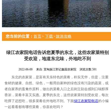
您当前的位置：
首页
>
下载
>
旅游攻略
绿江农家院电话告诉您夏季的东北，这些农家菜特别
受欢迎，地道东北味，外地吃不到
2022-06-09
来自:
宽甸振江郭记鑫园农家院
浏览次数:591
东北的农家菜，是富有关东特色的菜肴，朴实无华，但是，注重
食材的健康、自然、绿色，一般用自家种的绿色
没有污染
的蔬菜，或
者自家养的畜禽作原料，做出的菜肴入口之后则立刻会感到口味醇厚
香浓，菜肴丰富又实惠。夏季的东北，这些农家菜特别受欢迎，每次
吃撑了还想吃，很多菜肴在外地吃不到。下面
绿江农家院电话
的小编
一起看看都有哪些菜肴，你喜欢吃吗？