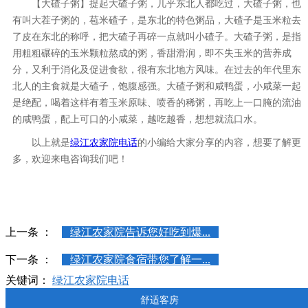
【大碴子粥】提起大碴子粥，几乎东北人都吃过，大碴子粥，也
有叫大茬子粥的，苞米碴子，是东北的特色粥品，大碴子是玉米粒去
了皮在东北的称呼，把大碴子再碎一点就叫小碴子。大碴子粥，是指
用粗粗碾碎的玉米颗粒熬成的粥，香甜滑润，即不失玉米的营养成
分，又利于消化及促进食欲，很有东北地方风味。在过去的年代里东
北人的主食就是大碴子，饱腹感强。大碴子粥和咸鸭蛋，小咸菜一起
是绝配，喝着这样有着玉米原味、喷香的稀粥，再吃上一口腌的流油
的咸鸭蛋，配上可口的小咸菜，越吃越香，想想就流口水。
以上就是
绿江农家院电话
的小编给大家分享的内容，想要了解更
多，欢迎来电咨询我们吧！
上一条 ：
绿江农家院告诉您好吃到爆...
下一条 ：
绿江农家院食宿带您了解一...
关键词：
绿江农家院电话
舒适客房