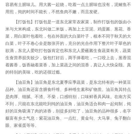
容易有土腥味儿。用大酱一起烧，吃着一点土腥味也没有，泥鳅鱼不
用煎，炖的时间不能长，不然鱼肉不嫩，而且发硬。
【打饭包】打饭包是一道东北家常农家菜，制作打饭包的饭由小
米与大米构成，东北叫做二米饭，再加上土豆泥、鸡蛋酱、葱花、香
菜，用白菜叶包着吃，包在外面的大白菜叶子，根本不同于秋天的大
白菜，叶子不卷心全是散张开的，充分的光合作用下整片叶子翠色的
欲滴，东北人爱吃打包饭肯定也和东北人爱蘸酱生食蔬菜有关，蔬菜
生食营养损失较少，饭包打好后，两手捧着吃，一口咬上去，葱香混
着酱香，饭香融着菜香，加上菜蔬之间的混香，真让人大快朵颐。真
的特别的美味，吃的还很过瘾。
【油豆角】油豆角是东北夏季应季蔬菜，是东北特有的一种菜豆
品种。油豆角还富含膳食纤维、多种维生素和矿物质。油豆角其特点
是肉厚、细腻、不渣、不柴，口感特别，口味鲜香具风味。在南方买
不到，只能在东北能吃到纯的油豆角，油豆角适合和肉一起炖制，炖
好的豆角吸满了肉的浓香，别提多好吃了，油豆角的品种很多，名字
极富有乡土气息：紫花油豆角、一点红、黄金勾、大马掌、兔子翻白
眼、家雀蛋等等。