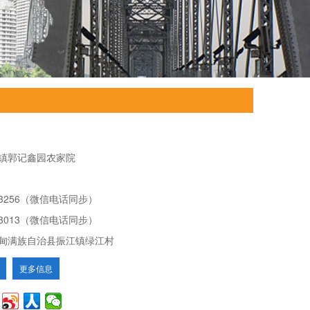
镇郭记鑫园农家院
253256（微信电话同步）
533013（微信电话同步）
甸满族自治县振江镇绿江村
更多信息